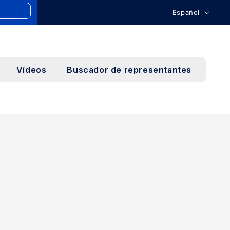
I
Español
d
i
o
Vídeos
Buscador de representantes
m
a