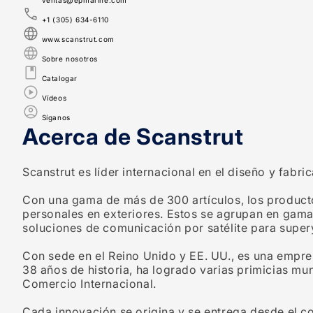
ventas@epmarine.com
+1 (305) 634-6110
www.scanstrut.com
Sobre nosotros
Catalogar
Vídeos
Síganos
Acerca de Scanstrut
Scanstrut es líder internacional en el diseño y fabr
Con una gama de más de 300 artículos, los productos
personales en exteriores. Estos se agrupan en gama
soluciones de comunicación por satélite para super
Con sede en el Reino Unido y EE. UU., es una empre
38 años de historia, ha logrado varias primicias 
Comercio Internacional.
Cada innovación se origina y se entrega desde el co