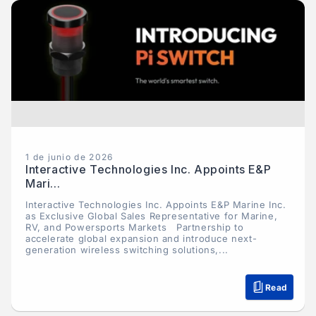
1 de junio de 2026
Interactive Technologies Inc. Appoints E&P
Mari...
Interactive Technologies Inc. Appoints E&P Marine Inc.
as Exclusive Global Sales Representative for Marine,
RV, and Powersports Markets Partnership to
accelerate global expansion and introduce next-
generation wireless switching solutions,...
Read