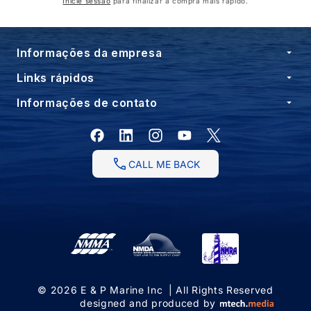
Inicie sessão
para finalizar a compra mais rápido.
Informações da empresa
Links rápidos
Informações de contato
Facebook
Instagram
YouTube
X
(Twitter)
CALL ME BACK
© 2026
E & P Marine Inc
| All Rights Reserved
designed and produced by