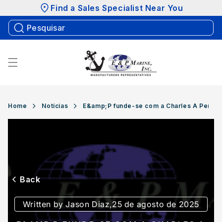
Saltar
Find a Sales Specialist Near You
para o
conteúdo
Home
Notícias
E&amp;P funde-se com a Charles A Perry
Back
Written by Jason Diaz,
25 de agosto de 2025