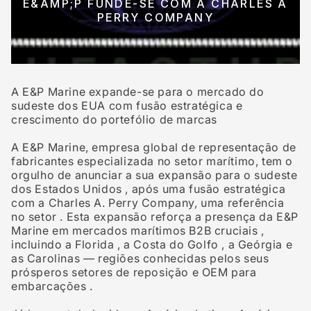
E&AMP;P FUNDE-SE COM A CHARLES A
PERRY COMPANY
A E&P Marine expande-se para o mercado do
sudeste dos EUA com fusão estratégica e
crescimento do portefólio de marcas
A E&P Marine, empresa global de representação de
fabricantes especializada no setor marítimo, tem o
orgulho de anunciar a sua expansão para o
sudeste
dos Estados Unidos
, após uma fusão estratégica
com
a Charles A. Perry Company,
uma referência
no setor
. Esta expansão reforça a presença da E&P
Marine em
mercados marítimos B2B
cruciais
,
incluindo
a Florida
,
a Costa do Golfo
,
a Geórgia
e
as
Carolinas
— regiões conhecidas pelos seus
prósperos
setores de reposição e OEM para
embarcações
.