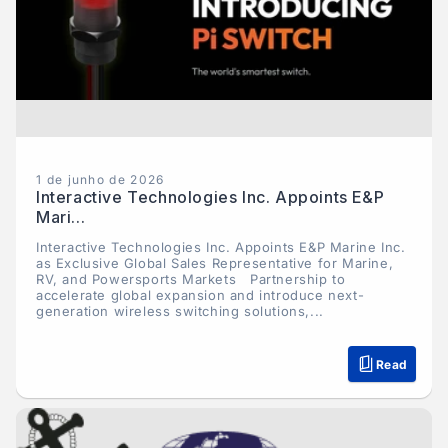
1 de junho de 2026
Interactive Technologies Inc. Appoints E&P
Mari...
Interactive Technologies Inc. Appoints E&P Marine Inc.
as Exclusive Global Sales Representative for Marine,
RV, and Powersports Markets Partnership to
accelerate global expansion and introduce next-
generation wireless switching solutions,...
Read